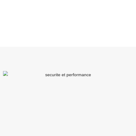
publication de votre application sur les stores pour
maximiser sa visibilité et son succès.