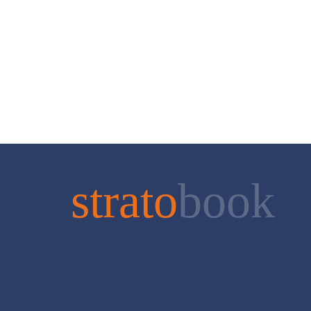
strato
book