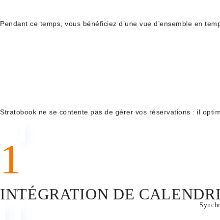
Pendant ce temps, vous bénéficiez d’une vue d’ensemble en temps
Réserver en ligne, 24/7, depuis n’importe quel appareil.
Recevoir une confirmation instantanée de leur réservation.
Modifier ou annuler leurs créneaux facilement grâce à des optio
Stratobook ne se contente pas de gérer vos réservations : il optimis
1
SIMPLIFIÉE ET INTELLIGENT
INTÉGRATION DE CALENDR
Synchr