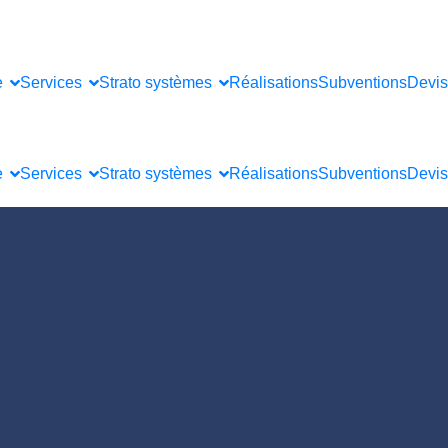
e
Services
Strato systèmes
Réalisations
Subventions
Devis
e
Services
Strato systèmes
Réalisations
Subventions
Devis